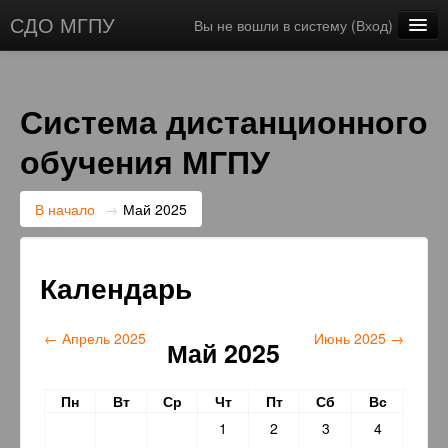
СДО МГПУ
Вы не вошли в систему (
Вход
)
Русский ‎(ru)‎
Система дистанционного
обучения МГПУ
В начало
→
Май 2025
Календарь
←
Апрель 2025
Июнь 2025
→
Май 2025
Пн
Вт
Ср
Чт
Пт
Сб
Вс
1
2
3
4