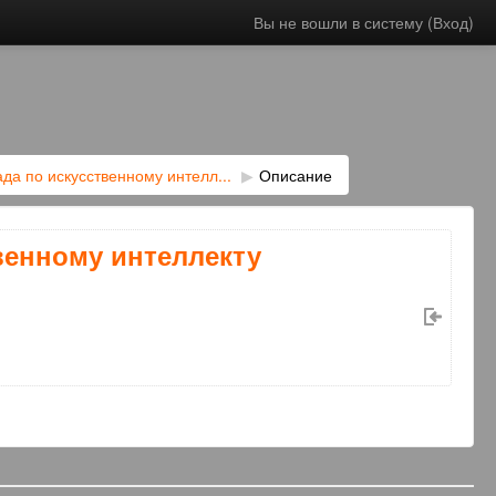
Вы не вошли в систему (
Вход
)
да по искусственному интелл...
▶︎
Описание
венному интеллекту