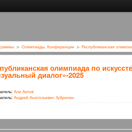
ограммы
▶︎
Олимпиады, Конференции
▶︎
Республиканская олимпиа
публиканская олимпиада по искусст
зуальный диалог»-2025
ватель:
Али Аитов
ватель:
Андрей Анатольевич Зубрилин