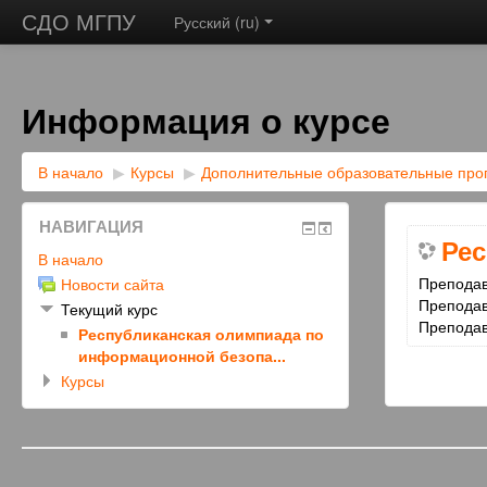
СДО МГПУ
Русский ‎(ru)‎
Информация о курсе
В начало
▶︎
Курсы
▶︎
Дополнительные образовательные пр
НАВИГАЦИЯ
Рес
В начало
Препода
Новости сайта
Препода
Текущий курс
Препода
Республиканская олимпиада по
информационной безопа...
Курсы