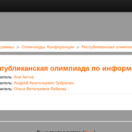
ограммы
▶︎
Олимпиады, Конференции
▶︎
Республиканская олимпиа
публиканская олимпиада по информ
ватель:
Али Аитов
ватель:
Андрей Анатольевич Зубрилин
ватель:
Ольга Витальевна Лайкова
Вы не вошли в систему (
Вход
)