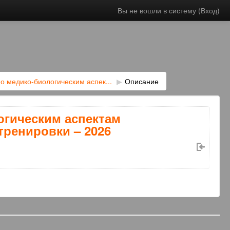
Вы не вошли в систему (
Вход
)
 медико-биологическим аспек...
▶︎
Описание
огическим аспектам
тренировки – 2026