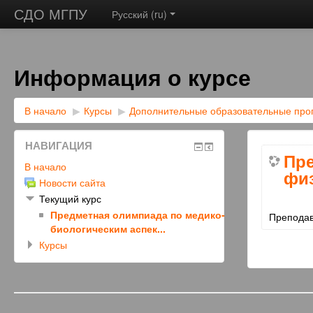
СДО МГПУ
Русский ‎(ru)‎
Информация о курсе
В начало
▶︎
Курсы
▶︎
Дополнительные образовательные пр
НАВИГАЦИЯ
Пре
В начало
физ
Новости сайта
Текущий курс
Предметная олимпиада по медико-
Препода
биологическим аспек...
Курсы