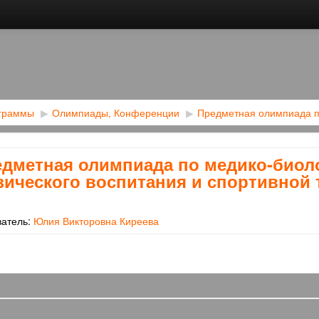
ограммы
▶︎
Олимпиады, Конференции
▶︎
Предметная олимпиада по
дметная олимпиада по медико-биол
ического воспитания и спортивной 
ватель:
Юлия Викторовна Киреева