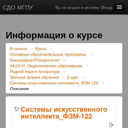
СДО МГПУ
Вы не вошли в систему (
Вход
)
Русский ‎(ru)‎
Информация о курсе
В начало
→
Курсы
→
Основные образовательные программы
→
Бакалавриат/Специалитет
→
44.03.01 Педагогическое образование
→
Родной язык и литература
→
Заочная форма обучения
→
2 курс
→
Системы искусственного интеллекта_ФЗМ-122
→
Описание
Системы искусственного
интеллекта_ФЗМ-122