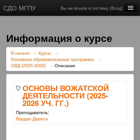
СДО МГПУ
Вы не вошли в систему (
Вход
)
Русский ‎(ru)‎
Информация о курсе
В начало
→
Курсы
→
Основные образовательные программы
→
ОВД (2025-2026)
→
Описание
ОСНОВЫ ВОЖАТСКОЙ
ДЕЯТЕЛЬНОСТИ (2025-
2026 УЧ. ГГ.)
Преподаватель:
Вардан Дерюга