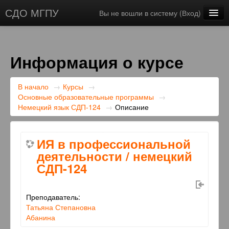
СДО МГПУ
Вы не вошли в систему (
Вход
)
Русский ‎(ru)‎
Информация о курсе
В начало
→
Курсы
→
Основные образовательные программы
→
Немецкий язык СДП-124
→
Описание
ИЯ в профессиональной
деятельности / немецкий
СДП-124
Преподаватель:
Татьяна Степановна
Абанина