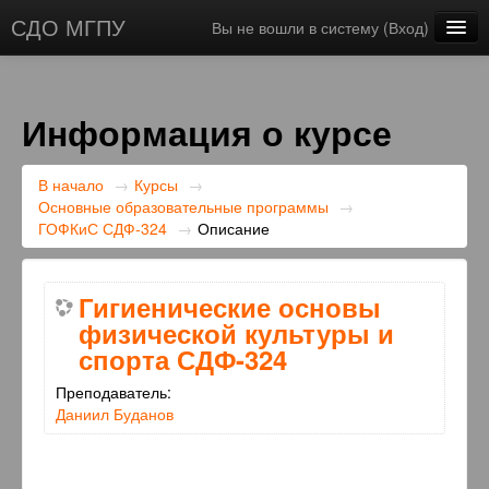
СДО МГПУ
Вы не вошли в систему (
Вход
)
Русский ‎(ru)‎
Информация о курсе
В начало
→
Курсы
→
Основные образовательные программы
→
ГОФКиС СДФ-324
→
Описание
Гигиенические основы
физической культуры и
спорта СДФ-324
Преподаватель:
Даниил Буданов