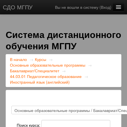
СДО МГПУ
Вы не вошли в систему (
Вход
)
Русский ‎(ru)‎
Система дистанционного
обучения МГПУ
В начало
→
Курсы
→
Основные образовательные программы
→
Бакалавриат/Специалитет
→
44.03.01 Педагогическое образование
→
Иностранный язык (английский)
Поиск курса: