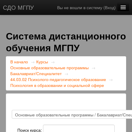
СДО МГПУ
Вы не вошли в систему (
Вход
)
Русский ‎(ru)‎
Система дистанционного
обучения МГПУ
В начало
→
Курсы
→
Основные образовательные программы
→
Бакалавриат/Специалитет
→
44.03.02 Психолого-педагогическое образование
→
Психология в образовании и социальной сфере
Поиск курса: