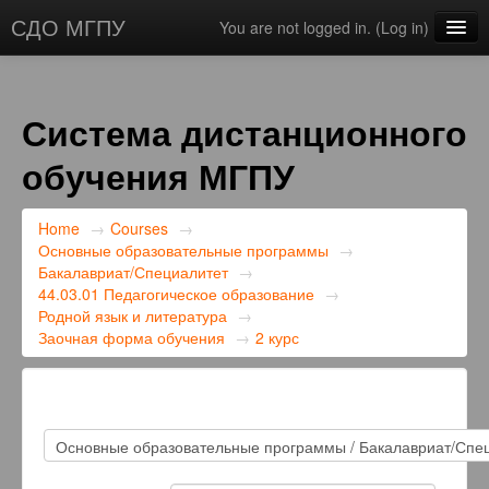
СДО МГПУ
You are not logged in. (
Log in
)
English ‎(en)‎
Система дистанционного
обучения МГПУ
Home
→
Courses
→
Основные образовательные программы
→
Бакалавриат/Специалитет
→
44.03.01 Педагогическое образование
→
Родной язык и литература
→
Заочная форма обучения
→
2 курс