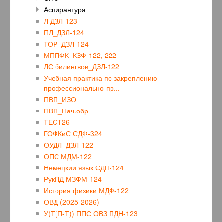
Аспирантура
Л ДЗЛ-123
ПЛ_ДЗЛ-124
ТОР_ДЗЛ-124
МППФК_КЗФ-122, 222
ЛС билингвов_ДЗЛ-122
Учебная практика по закреплению
профессионально-пр...
ПВП_ИЗО
ПВП_Нач.обр
ТЕСТ26
ГОФКиС СДФ-324
ОУДЛ_ДЗЛ-122
ОПС МДМ-122
Немецкий язык СДП-124
РукПД МЗФМ-124
История физики МДФ-122
ОВД (2025-2026)
У(Т(П-Т)) ППС ОВЗ ПДН-123